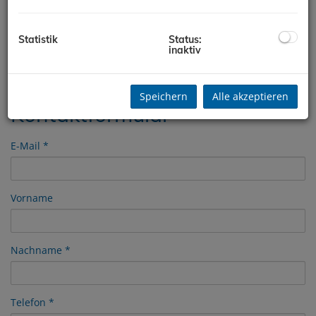
Notrufnummer Hausverwaltung: 0800 700 100 (Fa. Soluto)
Für einen persönlichen Termin ersuchen wir Sie um eine
Statistik
Status:
Terminvereinbarung.
inaktiv
Speichern
Alle akzeptieren
Kontaktformular
E-Mail
Vorname
Nachname
Telefon