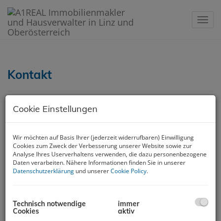
Navig
Kontakt
Unser Büro befindet sich im Herzen von Linz in Nähe des
Cookie Einstellungen
Musiktheaters, der Landstraße und des Volksgartens.
Sie erreichen uns problemlos mit den öffentlichen
Verkehrsmitteln der Stadt Linz,
Wir möchten auf Basis Ihrer (jederzeit widerrufbaren) Einwilligung
aber auch mit dem Auto finden Sie vor unserem Büro
Cookies zum Zweck der Verbesserung unserer Website sowie zur
Analyse Ihres Userverhaltens verwenden, die dazu personenbezogene
ausreichend Parkmöglichkeiten.
Daten verarbeiten. Nähere Informationen finden Sie in unserer
A1REAL GmbH.
Datenschutzerklärung
und unserer
Cookie Policy
.
Gärtnerstraße 8
4020 Linz, Österreich
Tel.:
+43 732 272 500
Technisch notwendige
immer
Fax: +43 732 272 500 20
Cookies
aktiv
E-Mail:
office@a1real.at