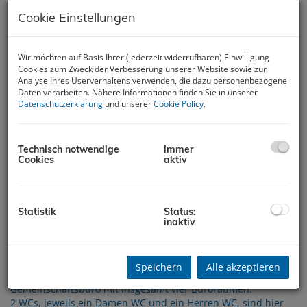
Cookie Einstellungen
Wir möchten auf Basis Ihrer (jederzeit widerrufbaren) Einwilligung
Cookies zum Zweck der Verbesserung unserer Website sowie zur
Analyse Ihres Userverhaltens verwenden, die dazu personenbezogene
Daten verarbeiten. Nähere Informationen finden Sie in unserer
Datenschutzerklärung
und unserer
Cookie Policy
.
Beschreibung
Technisch notwendige
immer
Cookies
aktiv
Diese Immobilie befindet sich im Zentrum von Traun und
bietet somit eine hervorragende Infrastruktur.
Die öffentlichen Verkehrsmittel sind für Sie, Ihre Mitarbeiter
Statistik
Status:
und Kunden sehr gut erreichbar.
inaktiv
Den Hauptplatz in Traun erreichen sie in wenigen
Gehminuten.
Speichern
Alle akzeptieren
Die Gewerbefläche liegt im Erdgeschoß in einem großzügigen
Gemeinschaftsbüro mit insgesamt vier Büroräumen.
2 WCs, jeweils ein Damen WC und ein Herren WC, sind hier