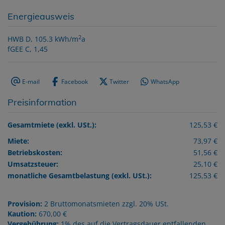
Energieausweis
2
HWB
D, 105.3 kWh/m
a
fGEE
C, 1,45
E-mail
Facebook
Twitter
WhatsApp
Preisinformation
Gesamtmiete (exkl. USt.):
125,53 €
Miete:
73,97 €
Betriebskosten:
51,56 €
Umsatzsteuer:
25,10 €
monatliche Gesamtbelastung (exkl. USt.):
125,53 €
Provision:
2 Bruttomonatsmieten zzgl. 20% USt.
Kaution:
670,00 €
Vergebührung:
1% des auf die Vertragsdauer entfallenden