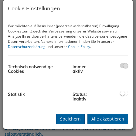
Cookie Einstellungen
Wir möchten auf Basis Ihrer (jederzeit widerrufbaren) Einwilligung
Cookies zum Zweck der Verbesserung unserer Website sowie zur
Analyse Ihres Userverhaltens verwenden, die dazu personenbezogene
Daten verarbeiten. Nähere Informationen finden Sie in unserer
Datenschutzerklärung
und unserer
Cookie Policy
.
Beschreibung
Technisch notwendige
immer
Cookies
aktiv
Diese Immobilie befindet sich im Zentrum von Traun und
bietet somit eine hervorragende Infrastruktur.
Die öffentlichen Verkehrsmittel sind für Sie, Ihre Mitarbeiter
Statistik
Status:
und Kunden sehr gut erreichbar.
inaktiv
Den Hauptplatz in Traun erreichen sie in wenigen
Gehminuten.
Die Gewerbefläche liegt im Erdgeschoß in einem großzügigen
Speichern
Alle akzeptieren
Gemeinschaftsbüro mit insgesamt vier Büroräumen.
2 WCs, jeweils ein Damen WC und ein Herren WC, sind hier
selbstverständlich.