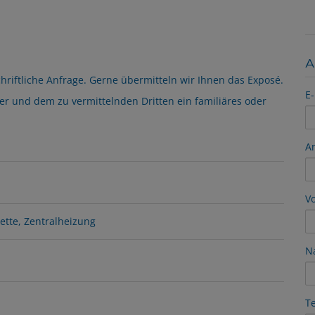
A
chriftliche Anfrage. Gerne übermitteln wir Ihnen das Exposé.
E-
er und dem zu vermittelnden Dritten ein familiäres oder
A
V
lette
Zentralheizung
N
T