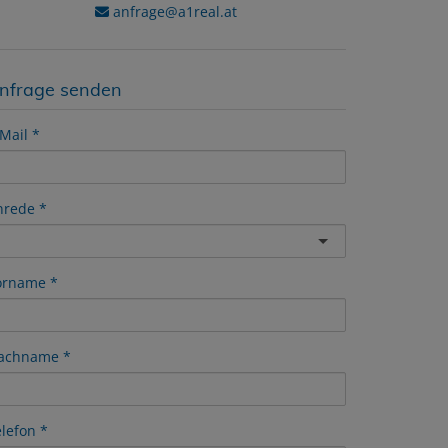
anfrage@a1real.at
nfrage senden
Mail
nrede
orname
achname
elefon