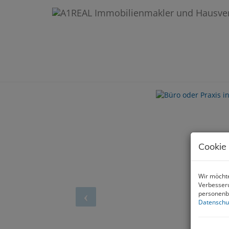
Büro oder Praxis in Reichena
4204 Reichenau im Mühlkreis
Cookie
Wir möchte
Verbesseru
personenbe
Datenschu