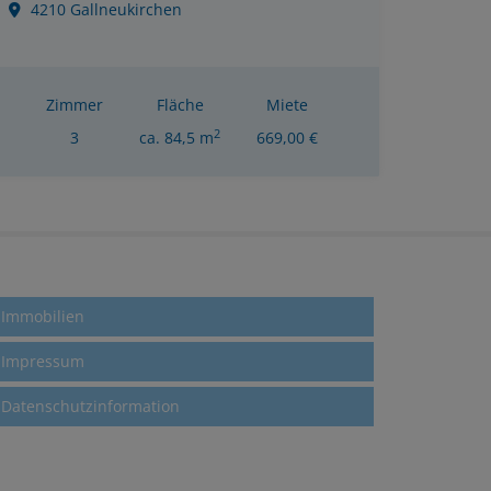
4210 Gallneukirchen
Zimmer
Fläche
Miete
2
3
ca. 84,5 m
669,00 €
Immobilien
Impressum
Datenschutzinformation