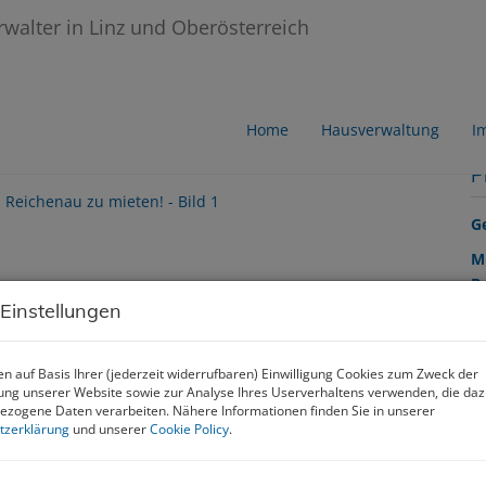
u zu mieten!
Home
Hausverwaltung
I
P
G
M
B
U
 Einstellungen
m
n auf Basis Ihrer (jederzeit widerrufbaren) Einwilligung Cookies zum Zweck der
ng unserer Website sowie zur Analyse Ihres Userverhaltens verwenden, die da
Pr
zogene Daten verarbeiten. Nähere Informationen finden Sie in unserer
K
tzerklärung
und unserer
Cookie Policy
.
V
e