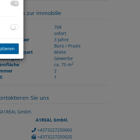
asisdaten zur Immobilie
bjektnr.
768
eziehbar
sofort
ax. Mietdauer
3 Jahre
bjektart
Büro / Praxis
ptieren
ermarktungsart
Miete
utzungsart
Gewerbe
2
ürofläche
ca. 75 m
immer
2
C
1
ontaktieren Sie uns
A1REAL GmbH.
+4373227250060
+4373227250020