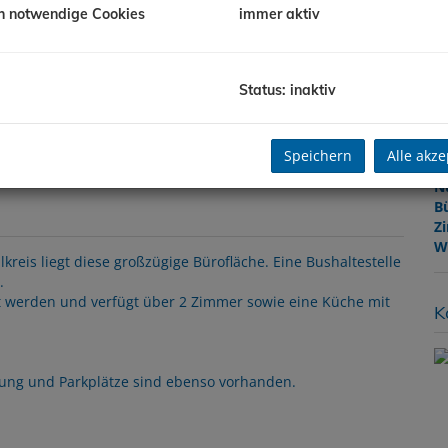
h notwendige Cookies
immer aktiv
B
O
Status: inaktiv
B
M
O
Speichern
Alle akze
V
N
B
Z
W
is liegt diese großzügige Bürofläche. Eine Bushaltestelle
.
t werden und verfügt über 2 Zimmer sowie eine Küche mit
K
tung und Parkplätze sind ebenso vorhanden.